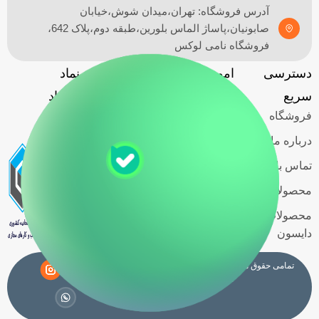
آدرس فروشگاه: تهران،میدان شوش،خیابان
صابونیان،پاساژ الماس بلورین،طبقه دوم،پلاک 642،
فروشگاه نامی لوکس
دسترسی
امور مشتریان
آدرس
نماد
گارانتی
سریع
فروشگاه
اعتماد
فروشگاه
حریم خصوصی
کاربران
درباره ما
قوانین و
تماس با ما
مقررات
محصولات اسمگ
شرایط خرید
محصولات
اقساطی
دایسون
تمامی حقوق مادی و معنوی این سایت متعلق به فروشگاه
نامی لوکس
می باشد.