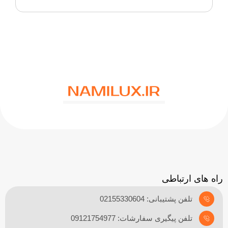
راه های ارتباطی
تلفن پشتیبانی: 02155330604
تلفن پیگیری سفارشات: 09121754977