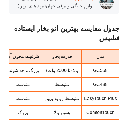
لوازم خانگی و برقی جهان(برند های برتر )
جدول مقایسه بهترین اتو بخار ایستاده
فیلیپس
مدل
قدرت بخار
ظرفیت مخزن آب
ق
GC558
بالا (تا 2000 وات)
بزرگ و جداشونده
GC488
متوسط
متوسط
EasyTouch Plus
متوسط رو به پایین
متوسط
ComfortTouch
بسیار بالا
بزرگ