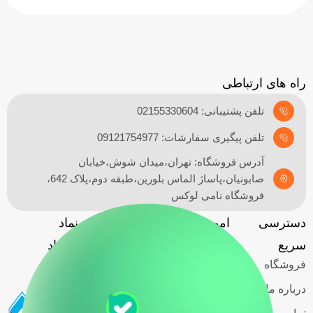
راه های ارتباطی
تلفن پشتیبانی: 02155330604
تلفن پیگیری سفارشات: 09121754977
آدرس فروشگاه: تهران،میدان شوش،خیابان
صابونیان،پاساژ الماس بلورین،طبقه دوم،پلاک 642،
فروشگاه نامی لوکس
دسترسی
امور مشتریان
آدرس
نماد
گارانتی
سریع
فروشگاه
اعتماد
فروشگاه
حریم خصوصی
کاربران
درباره ما
قوانین و