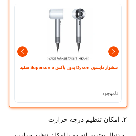
سشوار دایسون Dyson بدون باکس Supersonic سفید
طوسی
ناموجود
ناموج
۲. امکان تنظیم درجه حرارت
به دنبال بهترین اتو مو با امکان تنظیم حرارت