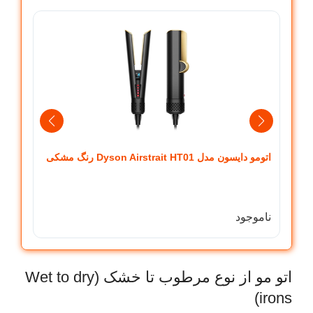
اتومو دایسون مدل Dyson Airstrait HT01 رنگ مشکی
per HT01
ناموجود
ناموج
اتو مو از نوع مرطوب تا خشک (Wet to dry
irons)