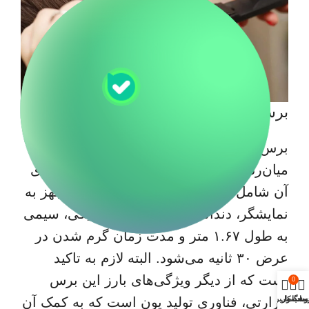
برس حرارتی جیمی مدل GM-2972
برس حرارتی جیمی مدل GM-2972 محصولی
میان‌رده و خوش قیمت است که مشخصه‌های
آن شامل قابلیت تنظیم دمای دستگاه، مجهز به
نمایشگر، دندانه‌ها و صفحات سرامیکی، سیمی
به طول ۱.۶۷ متر و مدت زمان گرم شدن در
عرض ۳۰ ثانیه می‌شود. البته لازم به تاکید
است که از دیگر ویژگی‌های بارز این برس
0
وشگاه
محصول
ساب کاربری من
حرارتی، فناوری تولید یون است که به کمک آن