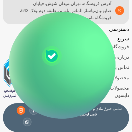
آدرس فروشگاه: تهران،میدان شوش،خیابان
صابونیان،پاساژ الماس بلورین،طبقه دوم،پلاک 642،
فروشگاه نامی لوکس
دسترسی
امور مشتریان
آدرس
نماد
گارانتی
سریع
فروشگاه
اعتماد
فروشگاه
حریم خصوصی
کاربران
درباره ما
قوانین و
تماس با ما
مقررات
محصولات اسمگ
شرایط خرید
محصولات
اقساطی
دایسون
تمامی حقوق مادی و معنوی این سایت متعلق به فروشگاه
نامی لوکس
می باشد.