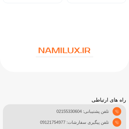
راه های ارتباطی
تلفن پشتیبانی: 02155330604
تلفن پیگیری سفارشات: 09121754977