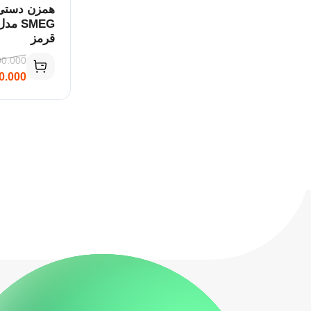
همزن دستی
قرمز
00.000
0.000