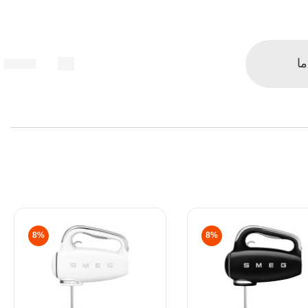
ما
8%
8%