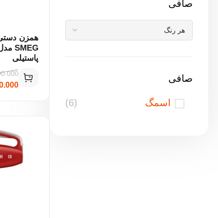
صافی
همزن دستی
پاستیلی
00.000
صافی
0.000
اسمگ
(6)