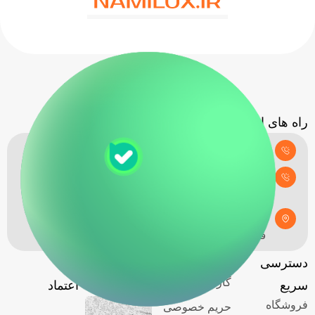
راه های ارتباطی
تلفن پشتیبانی: 02155330604
تلفن پیگیری سفارشات: 09121754977
آدرس فروشگاه: تهران،میدان شوش،خیابان
صابونیان،پاساژ الماس بلورین،طبقه دوم،پلاک 642،
فروشگاه نامی لوکس
دسترسی
امور مشتریان
آدرس
نماد
گارانتی
سریع
فروشگاه
اعتماد
فروشگاه
حریم خصوصی