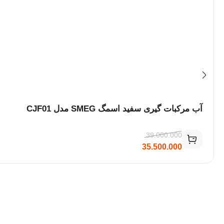
آب مرکبات گیری سفید اسمگ SMEG مدل CJF01
39.000.000
35.500.000