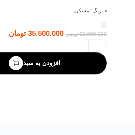
رنگ‌: مشکی
موتور ۷۰ واتی
35.500.000
تومان
39.000.000
تومان
سیستم ضدچکه
بدنه آلومینیوم دایکاست
افزودن به سبد
مخروط و صافی استیل ضد زنگ
روشن/خاموش خودکار با فشار
مناسب برای انواع مرکبات
قطعات قابل شستشو در ماشین ظرفشویی
پایه‌های ضد لغزش