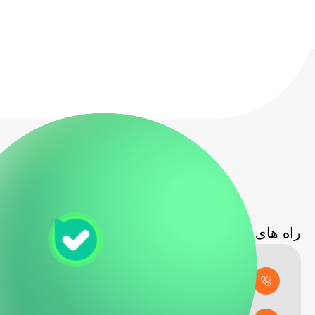
راه های ارتباطی
تلفن پشتیبانی: 02155330604