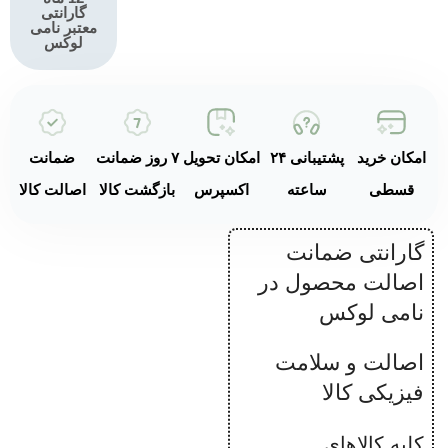
حرفه‌ای
گارانتی
معتبر نامی
لوکس
قابلیت تهیه 7+
نوع نوشیدنی
طراحی رترو
ایتالیایی
امکان خرید
پشتیبانی ۲۴
امکان تحویل
۷ روز ضمانت
ضمانت
بدنه آلومینیومی
قسطی
ساعته
اکسپرس
بازگشت کالا
اصالت کالا
برس خورده و
پلاستیکی
گارانتی ضمانت
اصالت محصول در
ابعاد جمع و
جور
نامی لوکس
(18×43.3×33.6
سانتی‌متر)
اصالت و سلامت
فیزیکی کالا
مخزن آب 1.4
لیتری
کلیه کالاهای