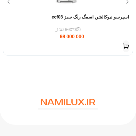
اسپرسو نیوکالشن اسمگ رنگ سبز ecf03
110.000.000
98.000.000