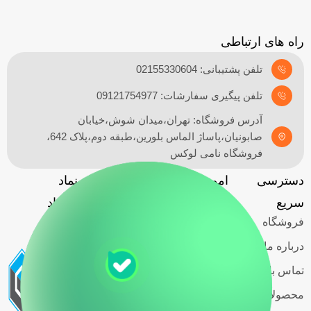
راه های ارتباطی
تلفن پشتیبانی: 02155330604
تلفن پیگیری سفارشات: 09121754977
آدرس فروشگاه: تهران،میدان شوش،خیابان
صابونیان،پاساژ الماس بلورین،طبقه دوم،پلاک 642،
فروشگاه نامی لوکس
دسترسی
امور مشتریان
آدرس
نماد
گارانتی
سریع
فروشگاه
اعتماد
فروشگاه
حریم خصوصی
کاربران
درباره ما
قوانین و
تماس با ما
مقررات
محصولات اسمگ
شرایط خرید