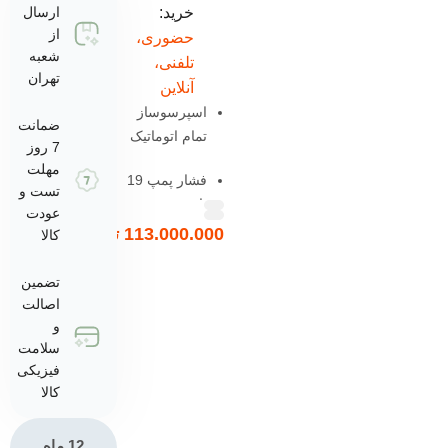
خرید:
ارسال
از
حضوری،
شعبه
تلفنی،
تهران
آنلاین
اسپرسوساز
ضمانت
تمام اتوماتیک
7 روز
مهلت
فشار پمپ 19
تست و
بار
عودت
113.000.000
تومان
کالا
آسیاب داخلی با
تیغه‌های استیل
تضمین
اصالت
سیستم
و
گرمایش
سلامت
ترموبلاک
فیزیکی
کالا
نازل بخار
سوزنی
12 ماه