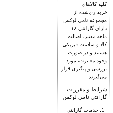
کلیه کالاهای
مخزن دانه
خریداری‌شده از
قهوه 150
مجموعه نامی لوکس
گرمی
دارای گارانتی ۱۸
پنل کنترل
ماهه معتبر، اصالت
لمسی بصری
کالا و سلامت فیزیکی
تنظیم ارتفاع
هستند و در صورت
دهانه خروجی
وجود مغایرت، مورد
قهوه
بررسی و پیگیری قرار
سیستم
می‌گیرند.
خاموشی
خودکار
شرایط و مقررات
نظافت و
گارانتی نامی لوکس
رسوب‌زدایی
خودکار و دستی
خدمات گارانتی