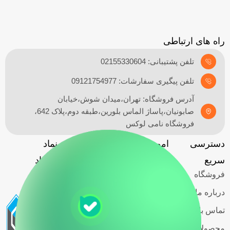
راه های ارتباطی
تلفن پشتیبانی: 02155330604
تلفن پیگیری سفارشات: 09121754977
آدرس فروشگاه: تهران،میدان شوش،خیابان
صابونیان،پاساژ الماس بلورین،طبقه دوم،پلاک 642،
فروشگاه نامی لوکس
دسترسی
امور مشتریان
آدرس
نماد
گارانتی
سریع
فروشگاه
اعتماد
فروشگاه
حریم خصوصی
کاربران
درباره ما
قوانین و
تماس با ما
مقررات
محصولات اسمگ