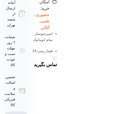
امکان
آماده
خرید:
ارسال
از
حضوری،
شعبه
تلفنی،
تهران
آنلاین
اسپرسوساز
ضمانت
تمام اتوماتیک
7 روز
مهلت
فشار پمپ 19
تست و
بار
عودت
تماس بگیرید
کالا
آسیاب داخلی با
تیغه‌های استیل
تضمین
اصالت
سیستم
و
گرمایش
سلامت
ترموبلاک
فیزیکی
کالا
نازل بخار