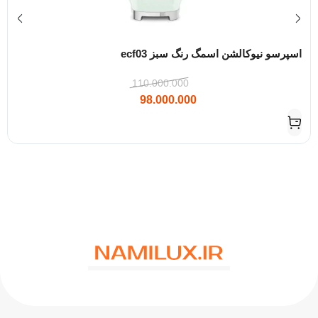
اسپرسو نیوکالشن اسمگ رنگ سبز ecf03
110.000.000
98.000.000