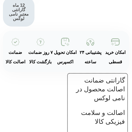
سوزنی
12 ماه
حرفه‌ای
گارانتی
معتبر نامی
لوکس
قابلیت تهیه 7+
نوع نوشیدنی
طراحی رترو
ایتالیایی
امکان خرید
پشتیبانی ۲۴
امکان تحویل
۷ روز ضمانت
ضمانت
بدنه آلومینیومی
قسطی
ساعته
اکسپرس
بازگشت کالا
اصالت کالا
برس خورده و
پلاستیکی
گارانتی ضمانت
اصالت محصول در
ابعاد جمع و
جور
نامی لوکس
(18×43.3×33.6
سانتی‌متر)
اصالت و سلامت
فیزیکی کالا
مخزن آب 1.4
لیتری