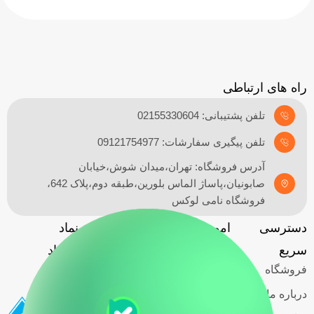
راه های ارتباطی
تلفن پشتیبانی: 02155330604
تلفن پیگیری سفارشات: 09121754977
آدرس فروشگاه: تهران،میدان شوش،خیابان
صابونیان،پاساژ الماس بلورین،طبقه دوم،پلاک 642،
فروشگاه نامی لوکس
دسترسی
امور مشتریان
آدرس
نماد
گارانتی
سریع
فروشگاه
اعتماد
فروشگاه
حریم خصوصی
کاربران
درباره ما
قوانین و