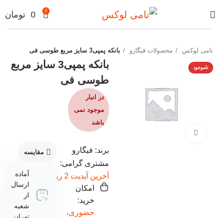
0
0
تومان
نامی لوکس
محصولات فیگارو
بانکه پمپی3 سایز مربع طوسی فی
بانکه پمپی3 سایز مربع
ناموجود
طوسی فی
در انبار
موجود نمی
باشد
برای بزرگنمایی کلیک کنید
برند: فیگارو
مقایسه
مشتری گرامی:
آماده
آخرین آپدیت 2 روز پیش
ارسال
امکان
از
خرید:
شعبه
حضوری،
تهران