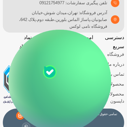
تلفن پیگیری سفارشات: 09121754977
آدرس فروشگاه: تهران،میدان شوش،خیابان
صابونیان،پاساژ الماس بلورین،طبقه دوم،پلاک 642،
فروشگاه نامی لوکس
دسترسی
امور مشتریان
آدرس
نماد
گارانتی
سریع
فروشگاه
اعتماد
فروشگاه
حریم خصوصی
کاربران
درباره ما
قوانین و
تماس با ما
مقررات
محصولات اسمگ
شرایط خرید
محصولات
اقساطی
دایسون
تمامی حقوق مادی و معنوی این سایت متعلق به فروشگاه
نامی لوکس
می باشد.