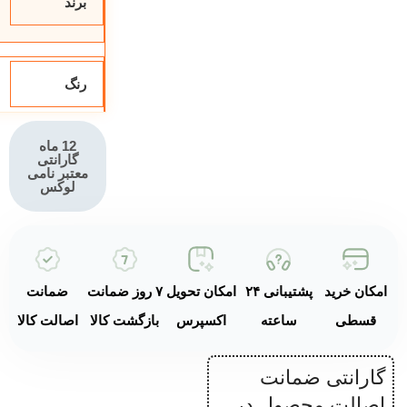
برند
میلی‌متر)
خودتنظیمی نان
در مرکز
رنگ
شکاف
توان مصرفی
۱۵۰۰ وات
12 ماه
گارانتی
۶ سطح تنظیم
معتبر نامی
لوکس
حرارت
عملکرد
یخ‌زدایی
(Defrost)
امکان خرید
پشتیبانی ۲۴
امکان تحویل
۷ روز ضمانت
ضمانت
عملکرد گرم
کردن مجدد
قسطی
ساعته
اکسپرس
بازگشت کالا
اصالت کالا
(Reheat)
حالت Bagel
گارانتی ضمانت
برای برشته
اصالت محصول در