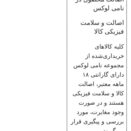
کردن یک‌طرفه
نامی لوکس
دکمه توقف
عملیات (Stop)
اصالت و سلامت
سینی خرده‌نان
فیزیکی کالا
استیل ضد زنگ
کلیه کالاهای
پایه‌های ضد
لغزش
خریداری‌شده از
طرح دولچی
مجموعه نامی لوکس
گابانا
دارای گارانتی ۱۸
خروج خودکار
ماهه معتبر، اصالت
نان با ارتفاع
کالا و سلامت فیزیکی
کافی
هستند و در صورت
وجود مغایرت، مورد
بررسی و پیگیری قرار
می‌گیرند.