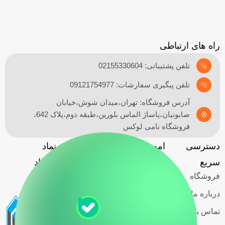
راه های ارتباطی
تلفن پشتیبانی: 02155330604
تلفن پیگیری سفارشات: 09121754977
آدرس فروشگاه: تهران،میدان شوش،خیابان
صابونیان،پاساژ الماس بلورین،طبقه دوم،پلاک 642،
فروشگاه نامی لوکس
دسترسی
امور مشتریان
آدرس
نماد
گارانتی
سریع
فروشگاه
اعتماد
فروشگاه
حریم خصوصی
کاربران
درباره ما
قوانین و
تماس با ما
مقررات