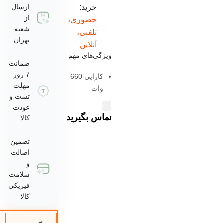
خرید:
ارسال
از
حضوری،
شعبه
تلفنی،
تهران
آنلاین
ویژگی‌های مهم
ضمانت
7 روز
کارایی 660
مهلت
وات
تست و
ظرفیت سطل
عودت
تماس بگیرید
زباله 0.77 لیتر
کالا
میزان
تضمین
شارژدهی باتری
اصالت
6۰ دقیقه
و
سلامت
مدت زمان
فیزیکی
شارژ کامل 4.5
کالا
ساعت
هزینه ارسال با