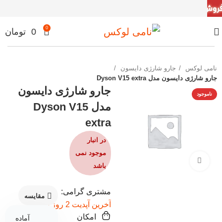
0
0
تومان
نامی لوکس
جارو شارژی دایسون
جارو شارژی دایسون مدل Dyson V15 extra
جارو شارژی دایسون
ناموجود
مدل Dyson V15
extra
در انبار
موجود نمی
برای بزرگنمایی کلیک کنید
باشد
مشتری گرامی:
مقایسه
آخرین آپدیت 2 روز پیش
امکان
آماده