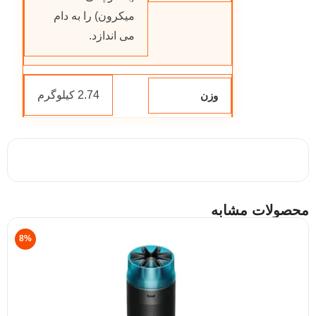
میکرون) را به دام
می اندازد.
2.74 کیلوگرم
وزن
محصولات مشابه
8%