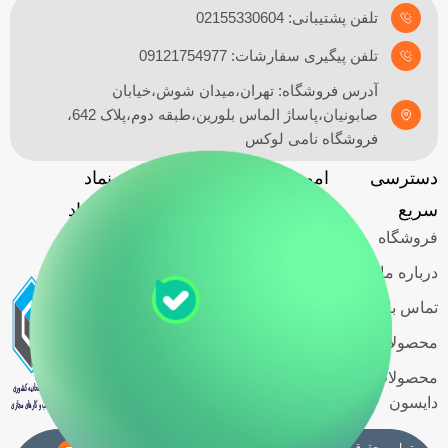
تلفن پشتیبانی: 02155330604
تلفن پیگیری سفارشات: 09121754977
آدرس فروشگاه: تهران،میدان شوش،خیابان
صابونیان،پاساژ الماس بلورین،طبقه دوم،پلاک 642،
فروشگاه نامی لوکس
دسترسی
امور مشتریان
آدرس
نماد
گارانتی
سریع
فروشگاه
اعتماد
فروشگاه
حریم خصوصی
کاربران
درباره ما
قوانین و
تماس با ما
مقررات
محصولات اسمگ
شرایط خرید
محصولات
اقساطی
دایسون