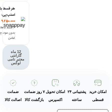
بدنه و کاسه
هر قسط با
استیل ضد زنگ
اسنپ‌پی:
طراحی رترو
9.250.000
ت
دهه ۵۰
۴ قسط ماهانه
بدون سود، چ
فوم‌گیری بدون
ضامن.
پیش‌گرمایش
فوم با
12 ماه
غلظت‌های
گارانتی
متنوع
معتبر نامی
لوکس
دو همزن استیل
(دندانه‌دار و
ساده)
مناسب برای
امکان خرید
پشتیبانی ۲۴
امکان تحویل
۷ روز ضمانت
ضمانت
لاته، کاپوچینو،
قسطی
ساعته
اکسپرس
بازگشت کالا
اصالت کالا
شکلات داغ،
چای