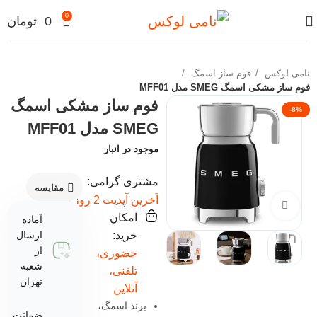
0
0
تومان
نامی لوکس
فوم ساز اسمگ
فوم ساز مشکی اسمگ SMEG مدل MFF01
فوم ساز مشکی اسمگ
-8%
SMEG مدل MFF01
موجود در انبار
مشتری گرامی:
مقایسه
آخرین آپدیت 2 روز پیش
برای بزرگنمایی کلیک کنید
امکان
آماده
خرید:
ارسال
از
حضوری،
شعبه
تلفنی،
تهران
آنلاین
برند اسمگ،
ضمانت