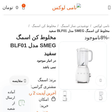
0
0
تومان
نامی لوکس
نوشیدنی ساز اسمگ
مخلوط کن اسمگ
مخلوط کن اسمگ SMEG مدل BLF01 سفید
مخلوط کن اسمگ
-8%
ناموجود
SMEG مدل BLF01
سفید
در انبار موجود
نمی باشد
برند: اسمگ
برای بزرگنمایی کلیک کنید
مقایسه
مشتری گرامی:
آماده
آخرین آپدیت 2 روز پیش
ارسال
امکان
از
خرید:
شعبه
حضوری،