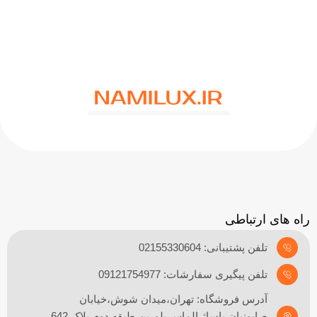
راه های ارتباطی
تلفن پشتیبانی: 02155330604
تلفن پیگیری سفارشات: 09121754977
آدرس فروشگاه: تهران،میدان شوش،خیابان
صابونیان،پاساژ الماس بلورین،طبقه دوم،پلاک 642،