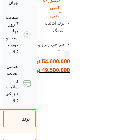
تهران
تلفنی،
آنلاین
ضمانت
برند ایتالیایی
7 روز
اسمگ
مهلت
تست و
طراحی رترو و
عودت
کالا
شیک
54.000.000
تومان
توان ۸۰۰ وات
تضمین
49.500.000
تومان
اصالت
تنظیم سرعت
و
در ۴ سطح
سلامت
فیزیکی
عملکرد پالس
کالا
لحظه‌ای
برند
پارچ ۱.۵ لیتری
تریتان