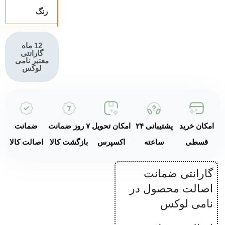
بدنه آلومینیوم
رنگ
دایکست
تیغه‌های ۴ پره
12 ماه
استیل ضد زنگ
گارانتی
معتبر نامی
لوکس
عملکرد
هوشمند
Smooth Start
سیستم ایمنی با
امکان خرید
پشتیبانی ۲۴
امکان تحویل
۷ روز ضمانت
ضمانت
قفل و
قسطی
ساعته
اکسپرس
بازگشت کالا
اصالت کالا
خاموشی
خودکار
گارانتی ضمانت
پایه‌های ضد
اصالت محصول در
لغزش
نامی لوکس
قطعات قابل
شستشو در