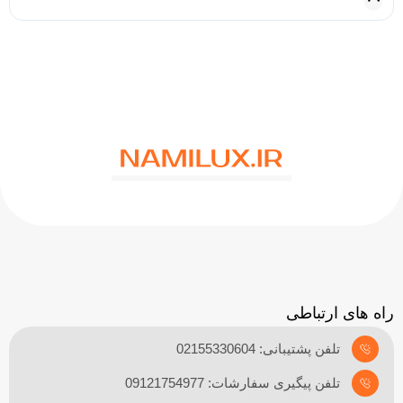
راه های ارتباطی
تلفن پشتیبانی: 02155330604
تلفن پیگیری سفارشات: 09121754977