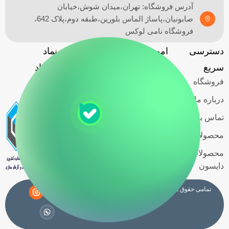
آدرس فروشگاه: تهران،میدان شوش،خیابان
صابونیان،پاساژ الماس بلورین،طبقه دوم،پلاک 642،
فروشگاه نامی لوکس
دسترسی
امور مشتریان
آدرس
نماد
گارانتی
سریع
فروشگاه
اعتماد
فروشگاه
حریم خصوصی
کاربران
درباره ما
قوانین و
تماس با ما
مقررات
محصولات اسمگ
شرایط خرید
محصولات
اقساطی
دایسون
تمامی حقوق مادی و معنوی این سایت متعلق به فروشگاه
نامی لوکس
می باشد.