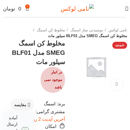
0
0
تومان
نامی لوکس
نوشیدنی ساز اسمگ
مخلوط کن اسمگ
مخلوط کن اسمگ SMEG مدل BLF01 سیلور مات
مخلوط کن اسمگ
ناموجود
SMEG مدل BLF01
سیلور مات
در انبار
موجود نمی
برای بزرگنمایی کلیک کنید
باشد
برند: اسمگ
مقایسه
مشتری گرامی:
آماده
آخرین آپدیت 2 روز پیش
ارسال
امکان