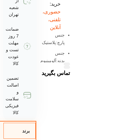
از
خرید:
شعبه
حضوری،
تهران
تلفنی،
آنلاین
ضمانت
جنس
7 روز
پارچ:پلاستیک
مهلت
تست و
جنس
عودت
بدنه:آلومینیوم
کالا
دایکست
تماس بگیرید
تضمین
تنظیمات
اصالت
سرعت:دارد
و
عملکرد
سلامت
پالس:دارد
فیزیکی
کالا
محدوده توان
مصرفی:600 تا
800 وات
برند