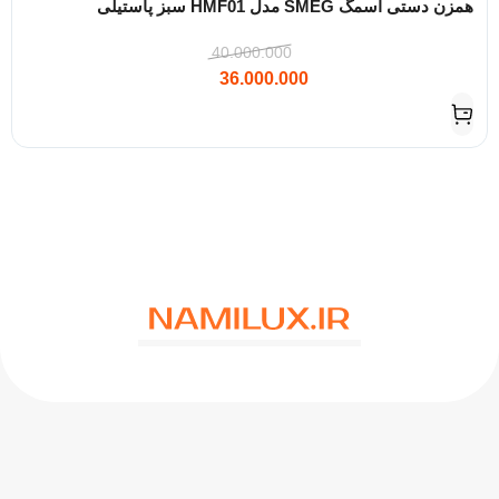
همزن دستی اسمگ SMEG مدل HMF01 سبز پاستیلی
40.000.000
36.000.000