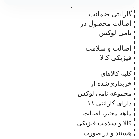
گارانتی ضمانت
وزن ۱.۱ تا
۱.۱۵ کیلوگرم
اصالت محصول در
نامی لوکس
کابل برق ۱.۵
متری
اصالت و سلامت
کیف پارچه‌ای
فیزیکی کالا
برای لوازم
جانبی
کلیه کالاهای
خریداری‌شده از
برنده جایزه
Good Design
مجموعه نامی لوکس
Award 2021
دارای گارانتی ۱۸
ماهه معتبر، اصالت
رنگ: کرم
کالا و سلامت فیزیکی
هستند و در صورت