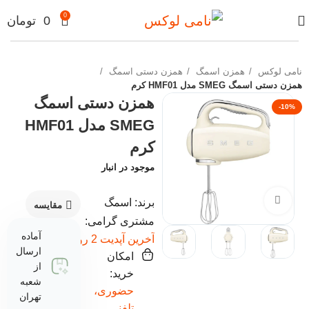
0
0
تومان
نامی لوکس
همزن اسمگ
همزن دستی اسمگ
همزن دستی اسمگ SMEG مدل HMF01 کرم
همزن دستی اسمگ
-10%
SMEG مدل HMF01
کرم
موجود در انبار
برای بزرگنمایی کلیک کنید
برند: اسمگ
مقایسه
مشتری گرامی:
آماده
آخرین آپدیت 2 روز پیش
ارسال
امکان
از
خرید:
شعبه
حضوری،
تهران
تلفنی،