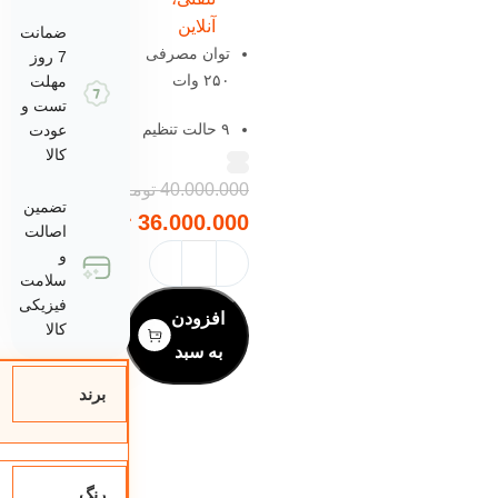
آنلاین
ضمانت
توان مصرفی
7 روز
۲۵۰ وات
مهلت
تست و
۹ حالت تنظیم
عودت
کالا
سرعت
40.000.000
تومان
عملکرد توربو
تضمین
36.000.000
تومان
اصالت
۳ سری فولادی
و
ضد زنگ (همزن
سلامت
فیزیکی
سیمی، مسطح،
افزودن
کالا
قلاب خمیر)
به سبد
صفحه نمایش
برند
LED با نور
پس‌زمینه
۳ دکمه کنترل
رنگ