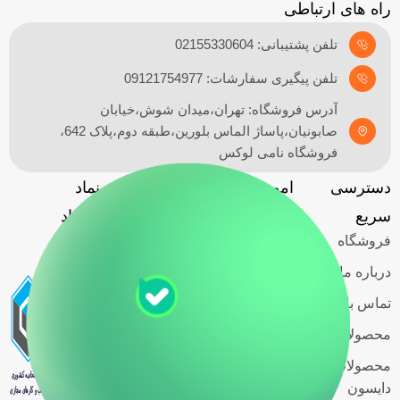
راه های ارتباطی
تلفن پشتیبانی: 02155330604
تلفن پیگیری سفارشات: 09121754977
آدرس فروشگاه: تهران،میدان شوش،خیابان
صابونیان،پاساژ الماس بلورین،طبقه دوم،پلاک 642،
فروشگاه نامی لوکس
دسترسی
امور مشتریان
آدرس
نماد
گارانتی
سریع
فروشگاه
اعتماد
فروشگاه
حریم خصوصی
کاربران
درباره ما
قوانین و
تماس با ما
مقررات
محصولات اسمگ
شرایط خرید
محصولات
اقساطی
دایسون