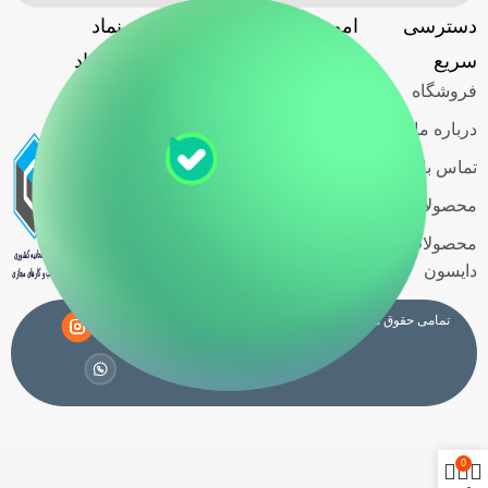
دسترسی
امور مشتریان
آدرس
نماد
گارانتی
سریع
فروشگاه
اعتماد
فروشگاه
حریم خصوصی
کاربران
درباره ما
قوانین و
تماس با ما
مقررات
محصولات اسمگ
شرایط خرید
محصولات
اقساطی
دایسون
تمامی حقوق مادی و معنوی این سایت متعلق به فروشگاه
نامی لوکس
می باشد.
0