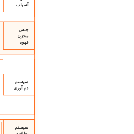
آسیاب
جنس
مخزن
قهوه
سیستم
دم آوری
سیستم
نظافت