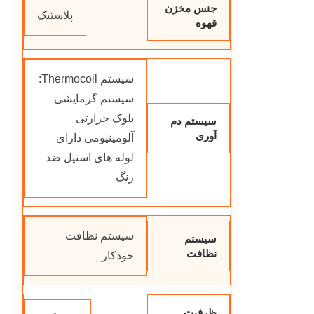
جنس مخزن
پلاستیک
قهوه
سیستم Thermocoil:
سیستم گرمایشی
بلوک حرارتی
سیستم دم
آوری
آلومینیومی دارای
لوله های استیل ضد
زنگ
سیستم نظافت
سیستم
نظافت
خودكار
ظرفیت