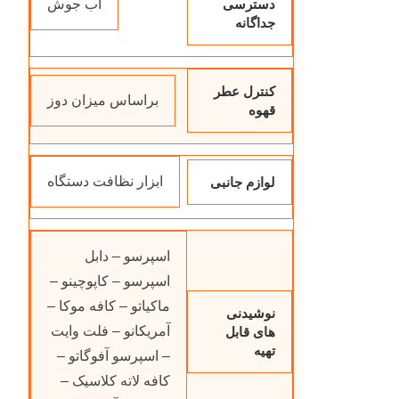
آب جوش
دسترسی
جداگانه
کنترل عطر
براساس میزان دوز
قهوه
ابزار نظافت دستگاه
لوازم جانبی
اسپرسو – دابل
اسپرسو – کاپوچینو –
ماکیاتو – کافه موکا –
نوشیدنی
آمریکانو – فلت وایت
های قابل
تهیه
– اسپرسو آفوگاتو –
کافه لاته کلاسیک –