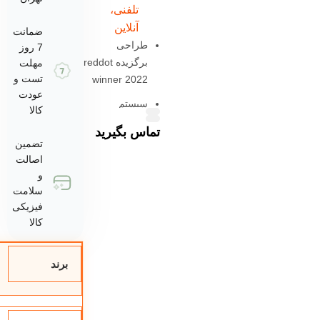
تلفنی،
آنلاین
ضمانت
طراحی
7 روز
برگزیده reddot
مهلت
تست و
winner 2022
عودت
سیستم
کالا
کاپوچینو ساز
تماس بگیرید
تضمین
تنظیم میزان
اصالت
غلظت قهوه
و
تولید کف شیر
سلامت
فیزیکی
قابلیت استفاده
کالا
از پودر قهوه ،
پد
برند
نازل بخار
دو عدد نازل
قهوه