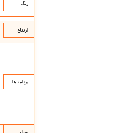
رنگ
ساخت
نوشیدنی‌های
کاپوچینو ،
اسپرسو
ارتفاع
سیستم گرم
کردن فنجان
تحویل 10 تا 15
روزکاری
برنامه ها
تعداد