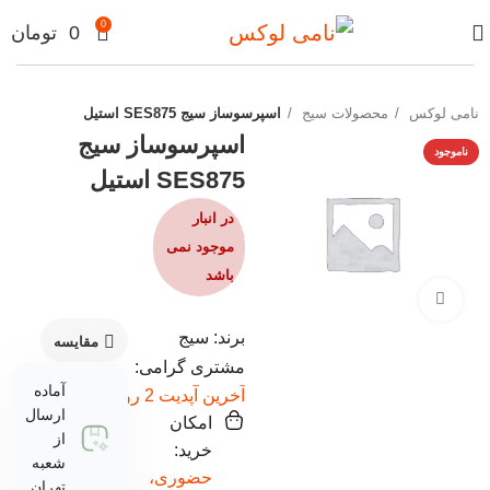
0
0
تومان
نامی لوکس
محصولات سیج
اسپرسوساز سیج SES875 استیل
اسپرسوساز سیج
ناموجود
SES875 استیل
در انبار
موجود نمی
باشد
برای بزرگنمایی کلیک کنید
برند: سیج
مقایسه
مشتری گرامی:
آماده
آخرین آپدیت 2 روز پیش
ارسال
امکان
از
خرید:
شعبه
حضوری،
تهران