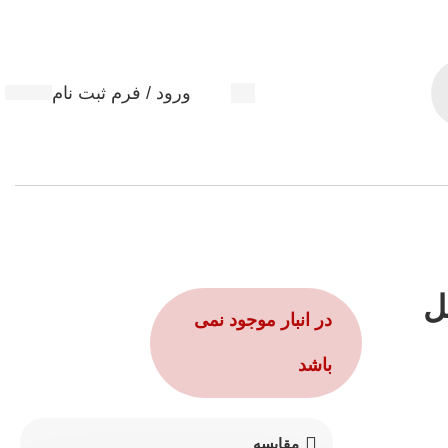
ورود / فرم ثبت نام
ن 240 میل
در انبار موجود نمی
باشد
مقایسه