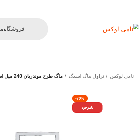
فروشگاه
مح
نامی لوکس
تراول ماگ اسمگ
ماگ طرح موندریان 240 میل اسمگ
-70%
ناموجود